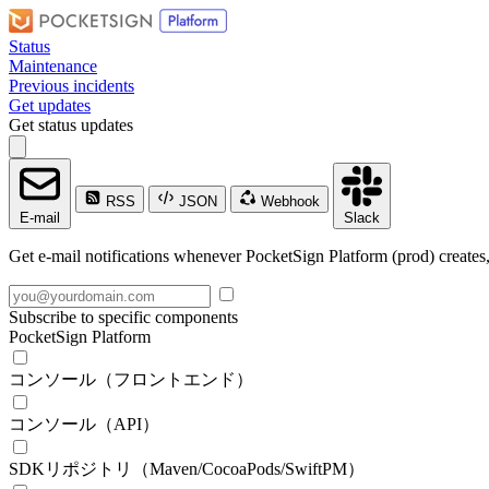
Status
Maintenance
Previous incidents
Get updates
Get status updates
RSS
JSON
Webhook
E-mail
Slack
Get e-mail notifications whenever PocketSign Platform (prod) creates,
Subscribe to specific components
PocketSign Platform
コンソール（フロントエンド）
コンソール（API）
SDKリポジトリ（Maven/CocoaPods/SwiftPM）